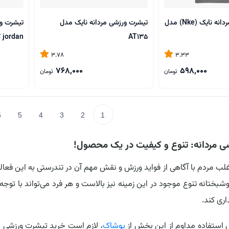
تیشرت ورزشی مردانه نایک (Nke) مدل
تیشرت ورزشی مردانه نایک مدل
تیشرت و
AT135
jordan کد AT133
3.78
3.33
768,000
598,000
تومان
تومان
6
5
4
3
2
1
ی مردانه: تنوع و کیفیت در یک محصول!
غلب مردم با آگاهی از فواید ورزش و نقش مهم آن در تندرستی به این فعالی
ختانه تنوع موجود در این زمینه نیز بالاست و هر فرد می‌تواند با توجه ب
اری کند.
یل استفاده مداوم از این بخش از
پوشاک
، لازم است خرید تیشرت ورزشی ب