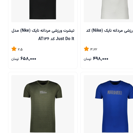
تیشرت ورزشی مردانه نایک (Nike) کد
تیشرت ورزشی مردانه نایک (Nke) مدل
Just Do It کد AT136
2.5
3.22
658,000
498,000
تومان
تومان