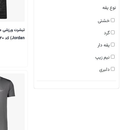
چیتا
نوع یقه
براش
خشتی
غواصی
گرد
Jordan) کد E5020
یقه دار
نیم زیپ
دلبری