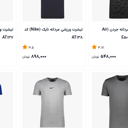
تیشرت ورزشی مردانه جردن (Air
تیشرت ورزشی مردانه نایک (Nike) کد
AT137
AT138
3.5
3.71
898,000
548,000
تومان
تومان