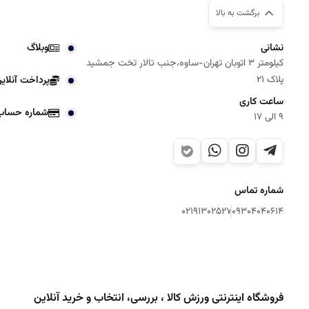
برگشت به بالا
ظاهر شیک و رن
نشانی
وبلاگ
تی شرت بدن
کیلومتر 3 اتوبان تهران-ساوه،جنب تالار تخت جمشید
پلاک 21
پرداخت آنلای
ورزش بدنسازی 
ساعت کاری
شماره حساب
9 الی 17
به‌ویژه برای آ
حرکات شدید دوا
با توجه به طر
شماره تماس
در این مورد ن
02191302527
09304040614
تی شرت ورز
تیشرت ورزشی ن
مصارف روزانه 
فروشگاه اینترنتی ورزش کالا ، بررسی، انتخاب و خرید آنلاین