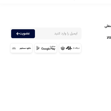
غلی
عضویت
لا