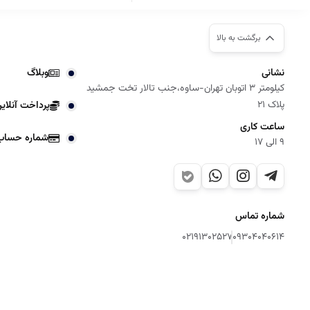
برگشت به بالا
نشانی
وبلاگ
کیلومتر 3 اتوبان تهران-ساوه،جنب تالار تخت جمشید
پلاک 21
پرداخت آنلای
ساعت کاری
شماره حساب
9 الی 17
شماره تماس
02191302527
09304040614