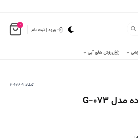
0
ورود
|
ثبت نام
زشی
ورزش های آبی
کدکالا:
دل G-073