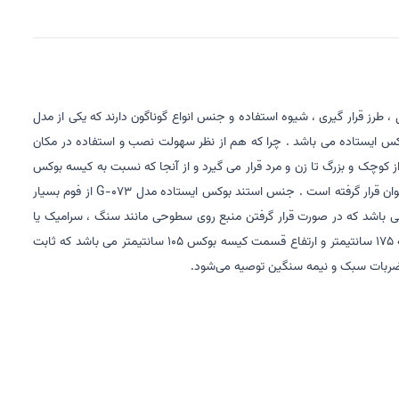
رز قرار گیری ، شیوه استفاده و جنس انواع گوناگون دارند که یکی از مدل
وکس ایستاده می باشد . چرا که هم از نظر سهولت نصب و استفاده در مکان
وچک و بزرگ تا زن و مرد قرار می گیرد و از آنجا که نسبت به کیسه بوکس
های آویز دارای مزایای زیادی از جمله مونتاژ راحت و قابلیت حمل و نقل آسان می باشد ، بسیار مورد استقبال و علاقه کاربران خانگی و به خصوص نوجوانان و بانوان قرار گرفته است . جنس استند بوکس ایستاده مدل G-073 از فوم بسیار
استیک می باشد و دارای تعداد 20 عدد بادکش لاستیکی چسبنده به زمین می باشد که در صورت قرار گرفتن منبع روی سطوحی مانند سنگ ، سرامیک یا
پارکت کاملا به آنها چسبیده و ایستایی کیسه را دو چندان می کند . قسمت منبع با آب یا ماسه پر و سنگین می شود و ارتفاع کل دستگاه از زمین تا بالای کیسه 175 سانتیمتر و ارتفاع قسمت کیسه بوکس 105 سانتیمتر می باشد که ثابت
ا ضربات سبک و نیمه سنگین توصیه می‌شود.