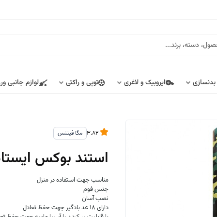
 بدنسازی
ایروبیک و لاغری
توپی و راکتی
لوازم جانبی ور
3.82
مگا فیتنس
استند بوکس ایستاده م
مناسب جهت استفاده در منزل
جنس فوم
نصب آسان
دارای 18 عد بادگیر جهت حفظ تعادل