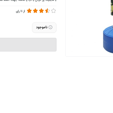
با قابلیت پر کردن با آب یا ماسه جهت حفظ تع
از
11
رای
ناموجود