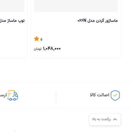
ماساژور گردن مدل 066N
توپ ماساژ مدل F-066K
5
1,048,000
تومان
اصالت کالا
ارسا
برگشت به بالا