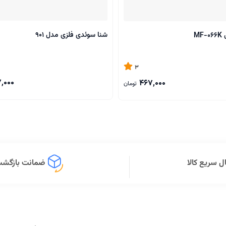
شنا سوئدی فلزی مدل 901
M
3
,000
467,000
تومان
ل سریع کالا
ضمانت بازگشت 