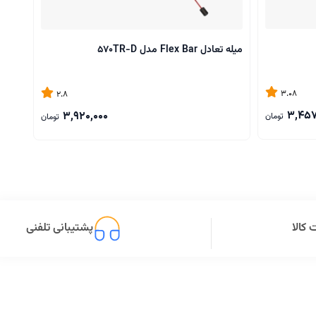
میله تعادل Flex Bar مدل 570TR-D
حلقه 
3.08
2.8
3,457
3,920,000
تومان
تومان
کالا
پشتیبانی تلفنی