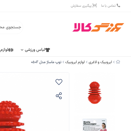
تماس با ما
پیگیری سفارش
لباس ورزشی
لوازم
ایروبیک و لاغری
لوازم ایروبیک
توپ ماساژ مدل 050F