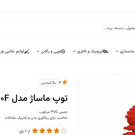
 بدنسازی
ایروبیک و لاغری
توپی و راکتی
لوازم جانبی ور
4
مگا فیتنس
توپ ماساژ مدل 050F
جنس PVC مرغوب
مناسب برای ریکاوری بدن و تحریک عضلات
از
2
رای