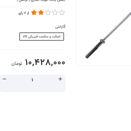
جنس بدنه: فولاد آبکاری ( ترانس )
از
11
رای
گارانتی
اصالت و سلامت فیزیکی کالا
10,428,000
تومان