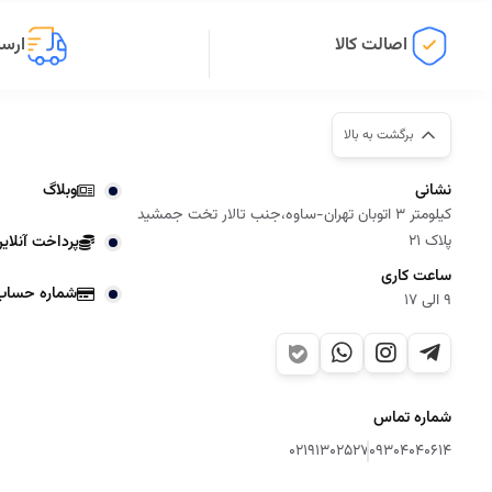
اصالت کالا
ارسا
برگشت به بالا
نشانی
وبلاگ
کیلومتر 3 اتوبان تهران-ساوه،جنب تالار تخت جمشید
پلاک 21
پرداخت آنلای
ساعت کاری
شماره حساب
9 الی 17
شماره تماس
02191302527
09304040614