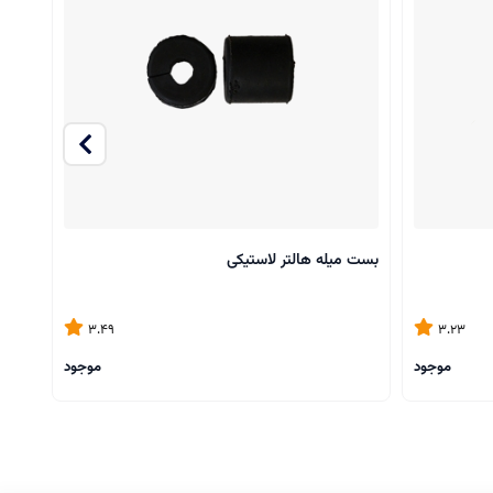
بست میله هالتر لاستیکی
میله 
3.49
3.23
موجود
موجود