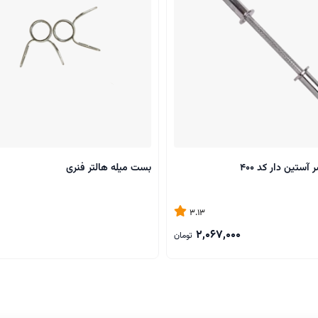
آستین دار کد 400
بست میله هالتر فنری
3.13
2,067,000
تومان