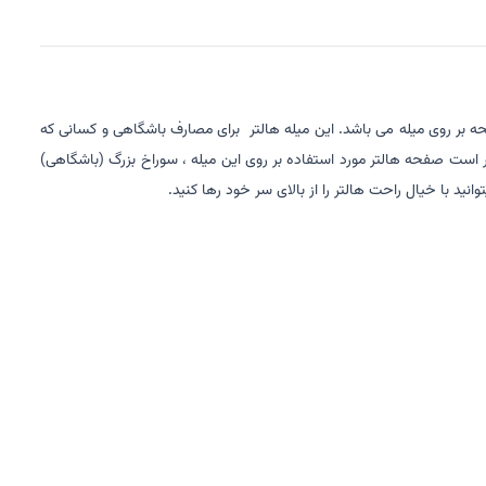
زنه ها در هنگام حرکت می باشد. همراه این هالتر 2 بست فلزی برای نگه داشتن صفحه بر روی میله می باشد. این میله هالتر برای مصارف باشگاهی و کسانی که
سانتی متر با وزن 18 کیلوگرم همچنین تحمل وزن این هالتر 300 کیلوگرم می باشد. شایان ذکر است صفحه هالتر مورد استفاده بر روی این میله ، سوراخ بزرگ (باشگاهی)
د با خیال راحت هالتر را از بالای سر خود رها کنید.