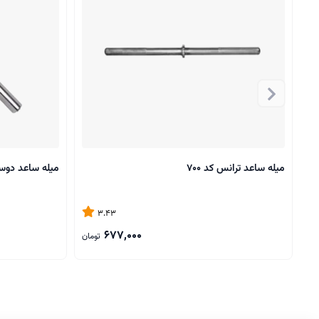
میله ساعد ترانس کد 700
میله ساعد دوسر 
3.43
677,000
تومان