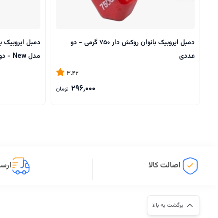
دمبل ایروبیک بانوان روکش‌ دار 750 گرمی - دو
عددی
مدل New - دو عددی
3.42
296,000
تومان
اصالت کالا
ارسا
برگشت به بالا