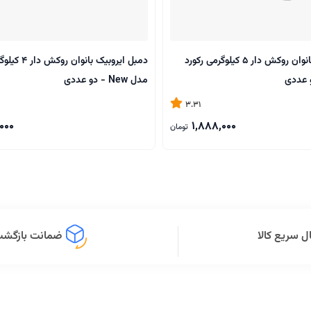
دمبل ایروبیک بانوان روکش‌ دار 5 کیلوگرمی رکورد
دمبل ایروبیک بانوا
مدل New - دو عددی
3.31
000
1,888,000
تومان
ل سریع کالا
ضمانت بازگشت 