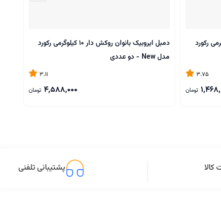
ن روکش‌ دار 4 کیلوگرمی رکورد
دمبل ایروبیک بانوان روکش‌ دار 10 کیلوگرمی رکورد
مدل New - دو عددی
مدل New - دو عدد
3.11
3.75
4,588,000
1,468,
تومان
تومان
کالا
پشتیبانی تلفنی