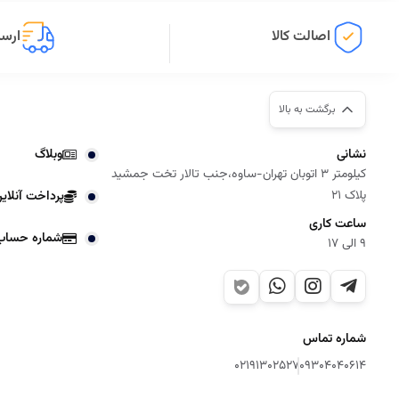
اصالت کالا
ارسا
برگشت به بالا
نشانی
وبلاگ
کیلومتر 3 اتوبان تهران-ساوه،جنب تالار تخت جمشید
پلاک 21
پرداخت آنلای
ساعت کاری
شماره حساب
9 الی 17
شماره تماس
02191302527
09304040614