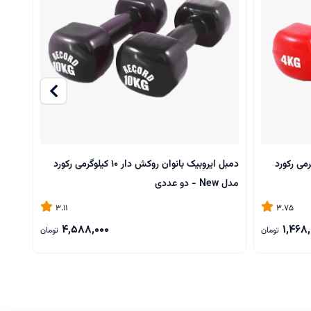
ن روکش‌ دار 4 کیلوگرمی رکورد
دمبل ایروبیک بانوان روکش‌ دار 10 کیلوگرمی رکورد
مدل New - دو عددی
مدل New - دو عدد
3.11
3.75
4,588,000
1,468,
تومان
تومان