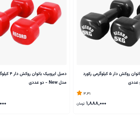
دمبل ایروبیک بانوان روکش‌ دار 5 کیلوگرمی رکورد
دمبل ایروبیک بانوا
مدل New - دو عددی
3.31
000
1,888,000
تومان