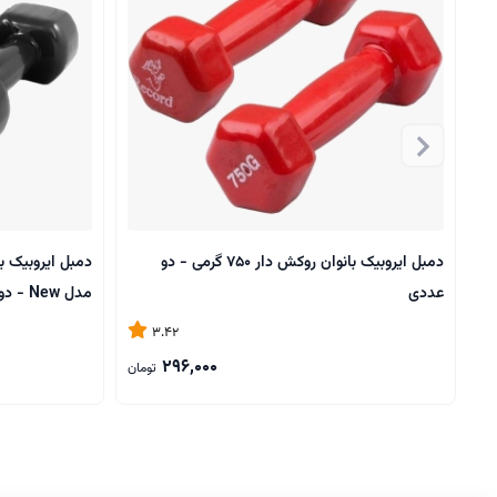
دمبل ایروبیک بانوان روکش‌ دار 750 گرمی - دو
عددی
مدل New - دو عددی
3.42
296,000
تومان