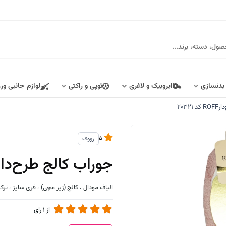
 بدنسازی
ایروبیک و لاغری
توپی و راکتی
لوازم جانبی ور
2032
5
رووف
جوراب کالج طرح‌دارROFF کد 0321
الیاف مودال ، کالج (زیر مچی) ، فری سایز ، ترک
از
1
رای