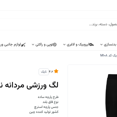
 بدنسازی
ایروبیک و لاغری
توپی و راکتی
لوازم جانبی ور
کد M108
4.2
نایک
لگ ورزشی مردانه نایک
طرح پارچه ساده
نوع فاق بلند
جنس پارچه استرچ
کشور تولید کننده چین