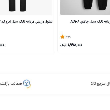
نه نایک مدل جاگری AS108
شلوار ورزشی مردانه نایک مدل آیرو کد AS107
3.21
000
1,998,000
تومان
ل سریع کالا
ضمانت بازگشت 