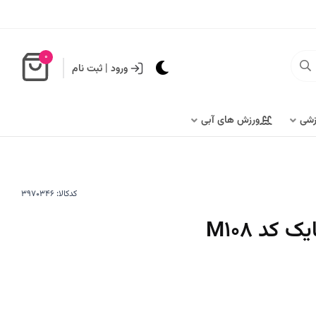
0
ورود
|
ثبت نام
زشی
ورزش های آبی
کدکالا:
 کد M108