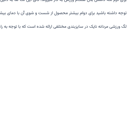
برای گرم نگه داشتن بدن هنگام ورزش به کار میروند. فاق این لگ ها به دلیل آنا
توجه داشته باشید برای دوام بیشتر محصول از شست و شوی آن با دمای بیشتر از 30 درجه خودداری کنید و از خشک کن ها استفاده نکنید. همچنین از به کار گیری مواد سفید کننده خو
لگ ورزشی مردانه نایک در سایزبندی مختلفی ارائه شده است که با توجه به راهن