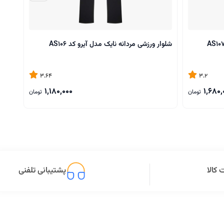
شلوار ورزشی مردانه نایک مدل آیرو کد AS106
شلوار
3.64
3.2
1,180,000
1,680,
تومان
تومان
کالا
پشتیبانی تلفنی