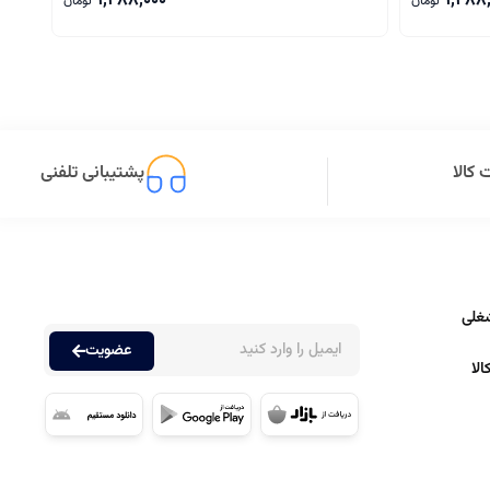
1,288,000
1,288
تومان
تومان
کالا
پشتیبانی تلفنی
غلی
عضویت
لا