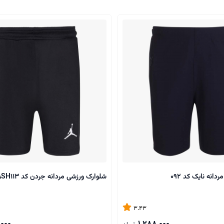
انه نایک کد 092
شلوارک ورزشی مردانه جردن کد ASH113
3.43