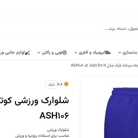
 بدنسازی
ایروبیک و لاغری
توپی و راکتی
لوازم جانبی ور
 نایک مدل Just Do It کد ASH106
3.6
نایک
ASH106
شلوارک ورزشی
مناسب برای استفاده روزمره و ورزش