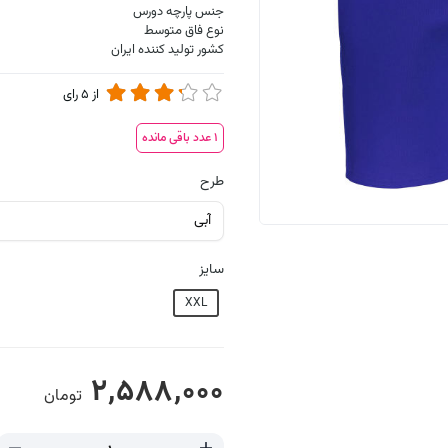
جنس پارچه دورس
نوع فاق متوسط
کشور تولید کننده ایران
از
5
رای
1
عدد باقی مانده
طرح
سایز
XXL
2,588,000
تومان