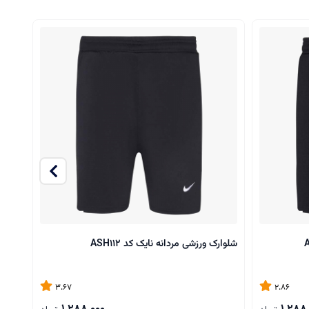
شلوارک ورزشی مردانه نایک کد ASH112
شلوارک
3.67
2.86