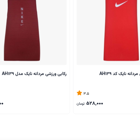
انه نایک کد AH139
رکابی ورزشی مردانه نایک مدل AH139
3.5
00
528,000
تومان