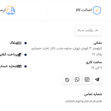
اصالت کالا
ارسا
برگشت به بالا
نشانی
وبلاگ
کیلومتر 3 اتوبان تهران-ساوه،جنب تالار تخت جمشید
پلاک 21
پرداخت آنلای
ساعت کاری
شماره حساب
9 الی 17
شماره تماس
02191302527
09304040614