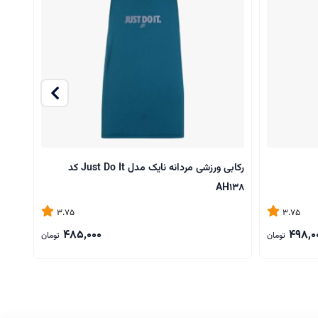
رکابی ورزشی مردانه نایک مدل Just Do It کد
رکابی 
AH138
3.75
3.75
485,000
498,0
تومان
تومان