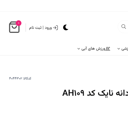
0
ورود
|
ثبت نام
زشی
ورزش های آبی
کدکالا:
نایک کد AH109