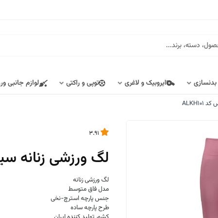
 بدنسازی
ایروبیک و لاغری
توپی و راکتی
لوازم جانبی ور
ALKH10
3.91
لگ ورزشی زنانه سیم لس
لگ ورزشی زنانه
مدل فاق متوسط
جنس پارچه استرچ-نخی
طرح پارچه ساده
کشور تولید کننده ایران