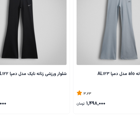
 AL123
شلوار ورزشی زنانه نایک مدل دمپا AL122
3.23
000
1,498,000
تومان