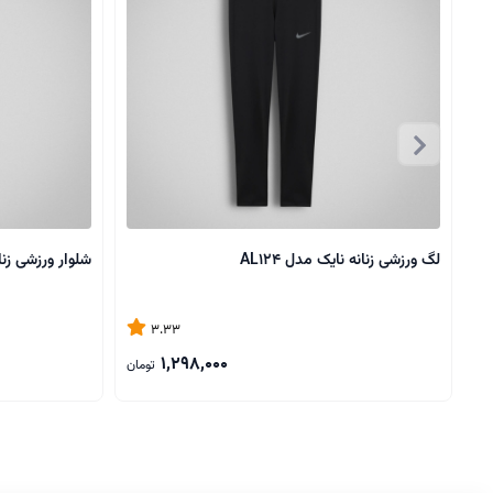
لگ ورزشی زنانه نایک مدل AL124
شلوار ورزشی زنانه alo مدل دمپا
3.33
1,298,000
تومان