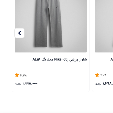
شلوار ورزشی زنانه Nike مدل بگ AL119
شورتک ور
3.38
3.04
1,998,000
1,498,
تومان
تومان