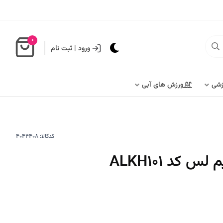
0
ورود
|
ثبت نام
زشی
ورزش های آبی
کدکالا:
 کد ALKH101