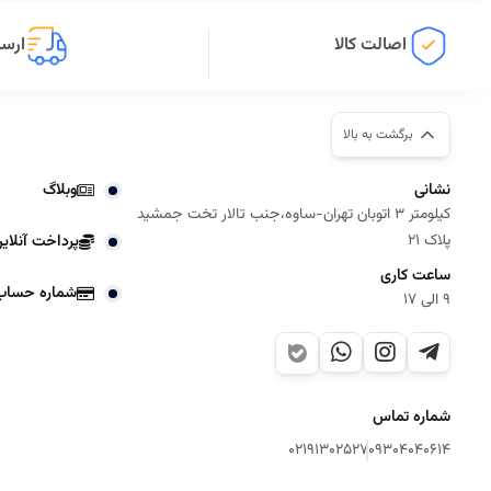
اصالت کالا
ارسا
برگشت به بالا
نشانی
وبلاگ
کیلومتر 3 اتوبان تهران-ساوه،جنب تالار تخت جمشید
پلاک 21
پرداخت آنلای
ساعت کاری
شماره حساب
9 الی 17
شماره تماس
02191302527
09304040614