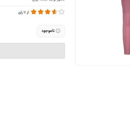
از
11
رای
ناموجود