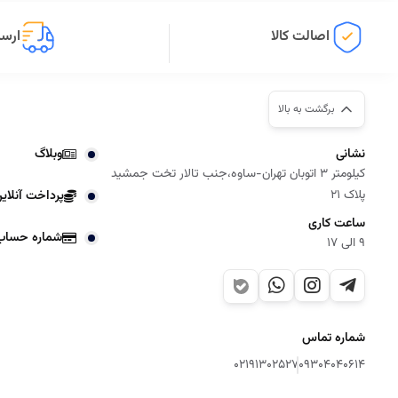
اصالت کالا
ارسا
برگشت به بالا
نشانی
وبلاگ
کیلومتر 3 اتوبان تهران-ساوه،جنب تالار تخت جمشید
پلاک 21
پرداخت آنلای
ساعت کاری
شماره حساب
9 الی 17
شماره تماس
02191302527
09304040614