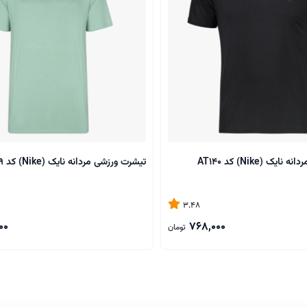
ک (Nike) کد AT140
تیشرت ورزشی مردانه نایک (Nike) کد AT139
3.48
00
768,000
تومان