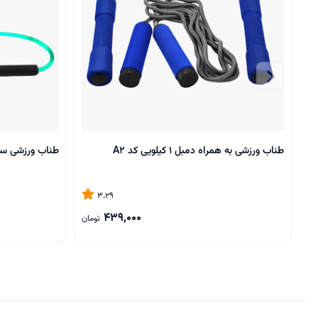
طناب ورزشی به همراه دمبل 1 کیلویی کد A2
طناب ورزشی سرع
3.29
439,000
تومان