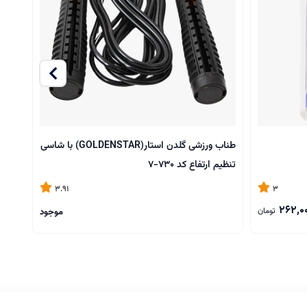
طناب ورزشی گلدن استار(GOLDENSTAR) با شاسی
طناب 
تنظیم ارتفاع کد 730-7
3.91
3
262,0
تومان
موجود