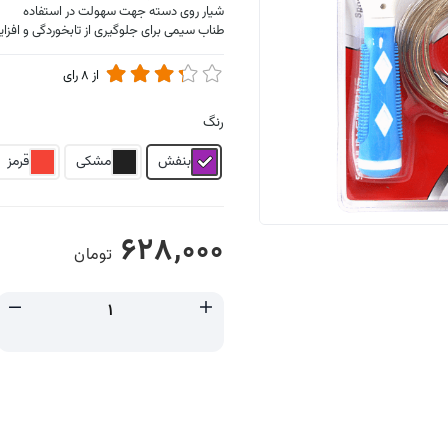
شیار روی دسته جهت سهولت در استفاده
طناب سیمی برای جلوگیری از تابخوردگی و افز
از
8
رای
رنگ
بنفش
مشکی
قرمز
628,000
تومان