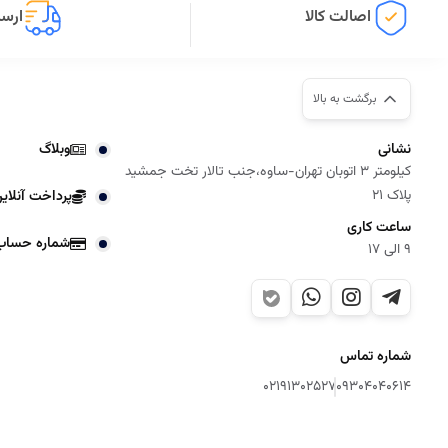
اصالت کالا
ارسا
برگشت به بالا
نشانی
وبلاگ
کیلومتر 3 اتوبان تهران-ساوه،جنب تالار تخت جمشید
پلاک 21
پرداخت آنلای
ساعت کاری
شماره حساب
9 الی 17
شماره تماس
02191302527
09304040614