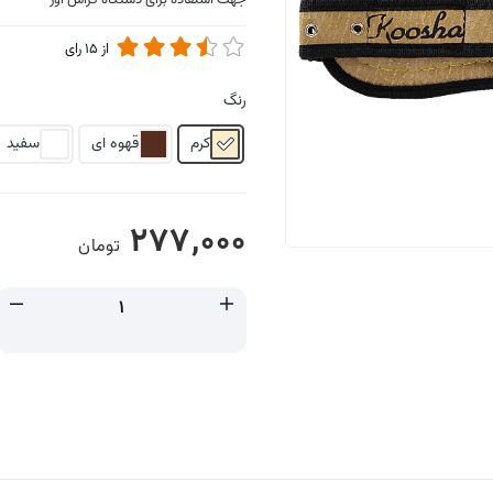
جهت استفاده برای دستگاه کراس اور
از
15
رای
رنگ
کرم
قهوه ای
سفید
277,000
تومان