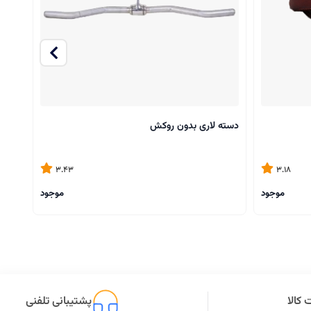
دسته لاری بدون روکش
دسته
3.43
3.18
موجود
موجود
کالا
پشتیبانی تلفنی