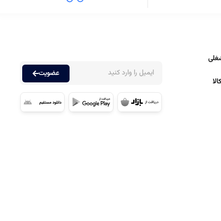
غلی
عضویت
لا