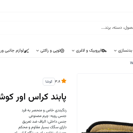
 بدنسازی
ایروبیک و لاغری
توپی و راکتی
لوازم جانبی ور
3.8
کوشا
پابند کراس اور کوشا(KOOSHA) کد
رنگبندی خاص و منحصر به فرد
جنس رویه: چرم مصنوعی
جنس داخلی: الیاف ضد تعریق
دارای سگک بسیار مقاوم و محکم