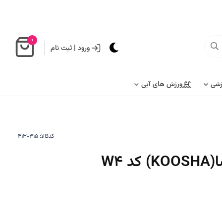
0
ورود
|
ثبت نام
زشی
ورزش های آبی
کدکالا:
 W4