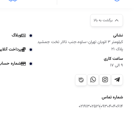
برگشت به بالا
نشانی
وبلاگ
کیلومتر 3 اتوبان تهران-ساوه،جنب تالار تخت جمشید
پلاک 21
پرداخت آنلای
ساعت کاری
شماره حساب
9 الی 17
شماره تماس
02191302527
09304040614