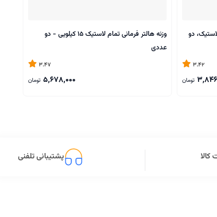
ام لاستیک، دو
وزنه هالتر فرمانی تمام لاستیک 15 کیلویی - دو
عددی
عددی
3.47
3.42
5,678,000
3,846
تومان
تومان
کالا
پشتیبانی تلفنی