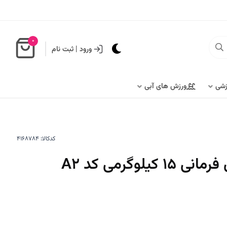
0
ورود
|
ثبت نام
زشی
ورزش های آبی
کدکالا:
یلوگرمی کد A2