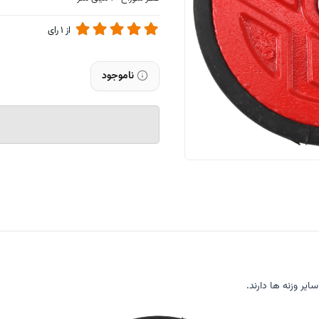
از
1
رای
ناموجود
یر وزنه ها دارند.