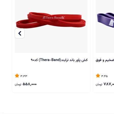
ند(Tera-Band) مدل ضخیم و فوق
کش پاور باند ترابند(Thera-Band) کد90
پاستلی
3.33
3.45
558,000
787,0
تومان
تومان