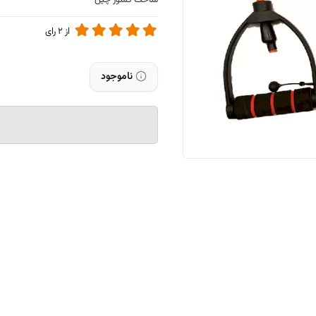
ساخت کشور چین
از
2
رای
ناموجود