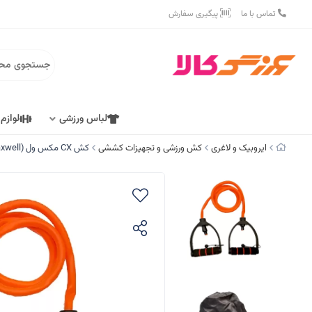
تماس با ما
پیگیری سفارش
لباس ورزشی
لوازم
ایروبیک و لاغری
کش ورزشی و تجهیزات کششی
کش CX مکس ول (Maxwell) کد F-5034