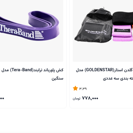
کش مینی لوپ گلدن استار(GOLDENSTAR) مدل
کش پاورباند تراب
ته بندی سه عددی
سنگین
3.39
00
778,000
تومان