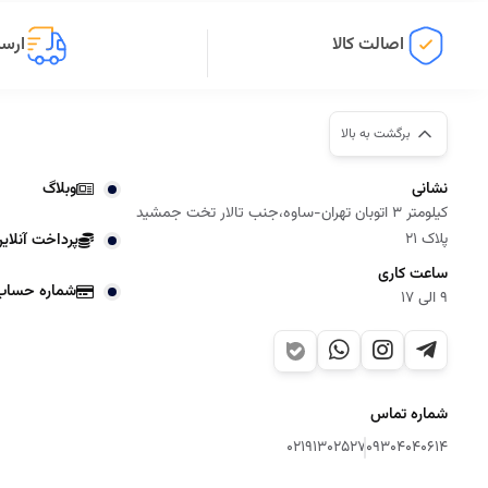
اصالت کالا
ارسا
برگشت به بالا
نشانی
وبلاگ
کیلومتر 3 اتوبان تهران-ساوه،جنب تالار تخت جمشید
پلاک 21
پرداخت آنلای
ساعت کاری
شماره حساب
9 الی 17
شماره تماس
02191302527
09304040614