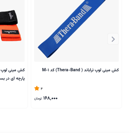
کش مینی لوپ تراباند ( Thera-Band) کد M-1
پارچه ای در بس
4
168,000
تومان