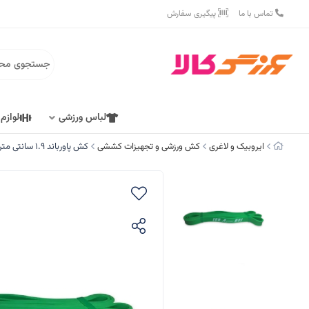
تماس با ما
پیگیری سفارش
لباس ورزشی
لوازم
ایروبیک و لاغری
کش ورزشی و تجهیزات کششی
کش پاورباند 1.9 سانتی متری اگیلینکس (Agilinex) کد Q-2000