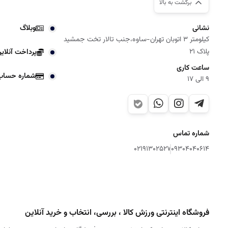
برگشت به بالا
نشانی
وبلاگ
کیلومتر 3 اتوبان تهران-ساوه،جنب تالار تخت جمشید
پلاک 21
پرداخت آنلای
ساعت کاری
شماره حساب
9 الی 17
شماره تماس
02191302527
09304040614
فروشگاه اینترنتی ورزش کالا ، بررسی، انتخاب و خرید آنلاین