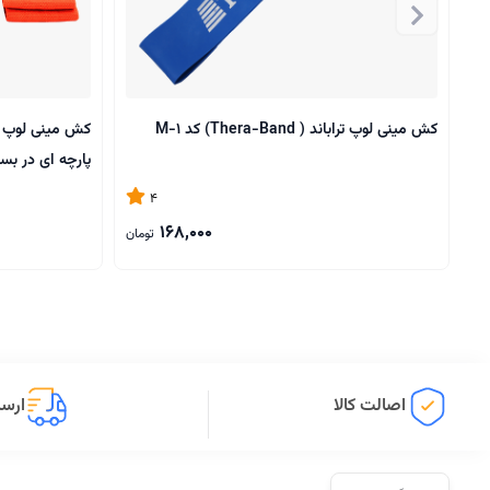
کش مینی لوپ تراباند ( Thera-Band) کد M-1
پارچه ای در بس
4
168,000
تومان
اصالت کالا
ارسا