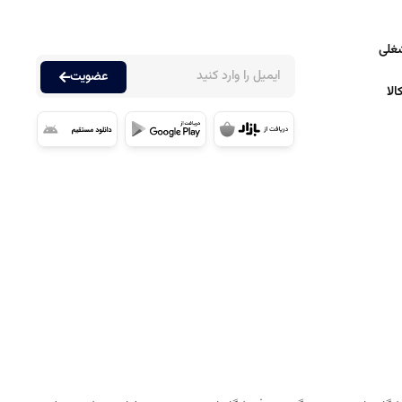
غلی
عضویت
لا