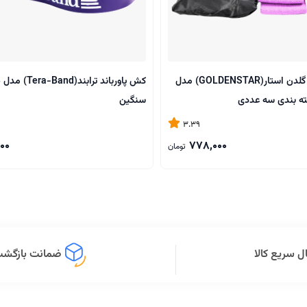
کش مینی لوپ گلدن استار(GOLDENSTAR) مدل
کش پاورباند تراب
ته بندی سه عددی
سنگین
3.39
00
778,000
تومان
ل سریع کالا
ضمانت بازگشت 