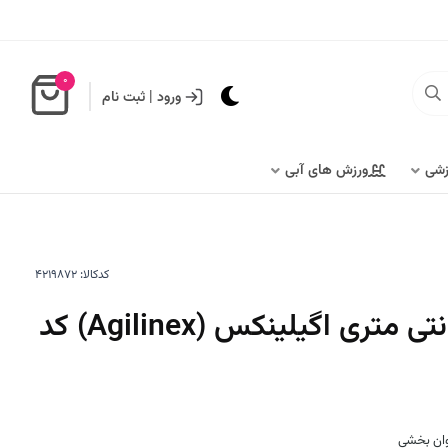
0
ورود
|
ثبت نام
زشی
ورزش های آبی
کدکالا:
کش پاورباند 1.9 سانتی متری اگیلینکس (Agilinex) کد
وان بخشی