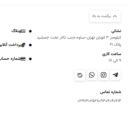
برگشت به بالا
نشانی
وبلاگ
کیلومتر 3 اتوبان تهران-ساوه،جنب تالار تخت جمشید
پلاک 21
پرداخت آنلای
ساعت کاری
شماره حساب
9 الی 17
شماره تماس
02191302527
09304040614