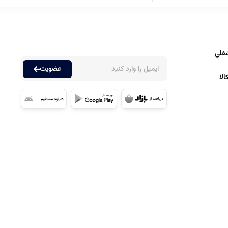
غلی
عضویت
لا