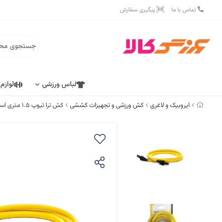
تماس با ما
پیگیری سفارش
لباس ورزشی
لوازم
ایروبیک و لاغری
کش ورزشی و تجهیزات کششی
کش ترا تیوپ 1.5 متری اسکلز (SKLZ) مقاومت LEVEL 1 کد B-1000