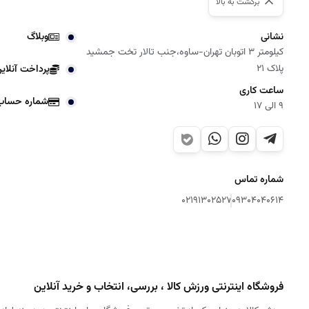
برگشت به بالا
نشانی
وبلاگ
کیلومتر 3 اتوبان تهران-ساوه،جنب تالار تخت جمشید
پلاک 21
پرداخت آنلای
ساعت کاری
شماره حساب
9 الی 17
شماره تماس
02191302527
09304040614
فروشگاه اینترنتی ورزش کالا ، بررسی، انتخاب و خرید آنلاین