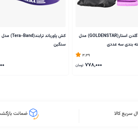
کش مینی لوپ گلدن استار(GOLDENSTAR) مدل
کش پاورباند تراب
ته بندی سه عددی
سنگین
3.39
00
778,000
تومان
ل سریع کالا
ضمانت بازگشت 