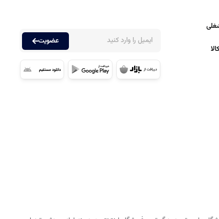
غلی
عضویت
لا