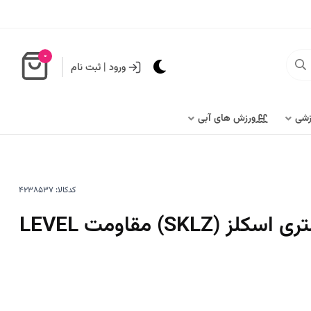
0
ورود
|
ثبت نام
زشی
ورزش های آبی
کدکالا:
کش ترا تیوپ 1.5 متری اسکلز (SKLZ) مقاومت LEVEL