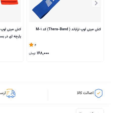
کش مینی لوپ تراباند ( Thera-Band) کد M-1
پارچه ای در بس
4
168,000
تومان
اصالت کالا
ارسا