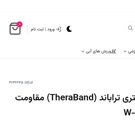
0
ورود
|
ثبت نام
زشی
ورزش های آبی
کدکالا:
کش پیلاتس 2.5 متری تراباند (TheraBand) مقاومت