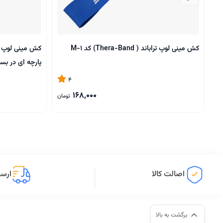
کش مینی لوپ تراباند ( Thera-Band) کد M-1
پارچه ای در بس
4
168,000
تومان
اصالت کالا
ارسا
برگشت به بالا