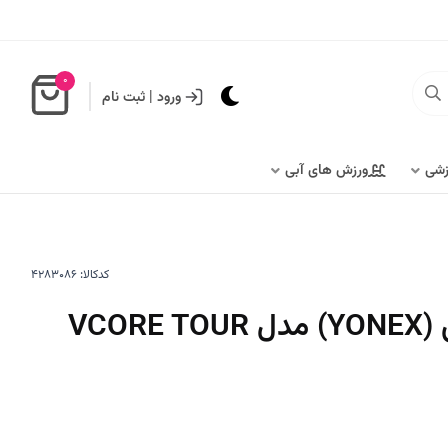
0
ورود
|
ثبت نام
زشی
ورزش های آبی
کدکالا:
راکت تنیس یونکس (YONEX) مدل VCORE TOUR