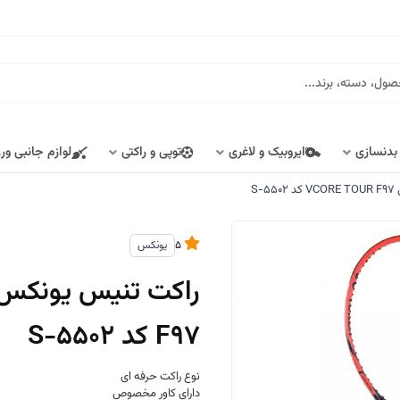
 بدنسازی
ایروبیک و لاغری
توپی و راکتی
لوازم جانبی ور
5
یونکس
F97 کد S-5502
نوع راکت حرفه ای
دارای کاور مخصوص