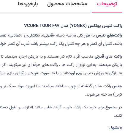
توضیحات
مشخصات محصول
بازخوردها
راکت تنیس یونکس (YONEX) مدل VCORE TOUR F97
راکت‌های تنیس
به طور کلی به سه دسته «قدرتی»، «کنترلی» و «تعادلی» تق
باشد، کنترل آن کمتر و هر چه کنترل یک راکت بیشتر باشد قدرت آن کمتر خواه
راکت های قدرتی
مناسب افراد تازه کار هستند و به بازیکن اجازه میدهند تا
بازیکن میدهند؛ به این نوع از راکت ها ، راکت های حرفه ای نیز میگویند. اگر ر
به تازگی به ورزش تنیس روی‌ آورده‌اند و یا به صورت تفریحی و آماتور بازی می‌ک
جنس
راکت ها در گذشته از چوب ساخته میشدند اما امروزه مواد سبک تر و 
کربن) ساخته می‌شوند.
در مجموع برای خرید یک راکت خوب، گزینه هایی مانند اندازه سر، طول دسته، ط
کنند.
بخشها :