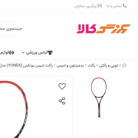
تماس با ما
پیگیری سفارش
لباس ورزشی
لوازم
توپی و راکتی
راکت
بدمینتون و تنیس
راکت تنیس یونکس (YONEX) مدل VCORE TOUR F97 کد S-5502