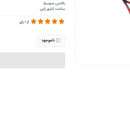
بالانس متوسط
ساخت کشور ژاپن
از
1
رای
ناموجود