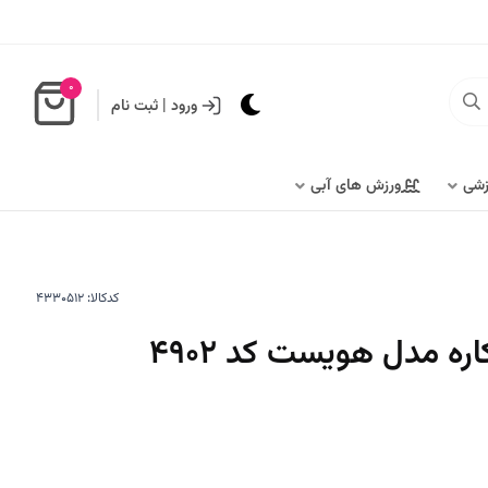
0
ورود
|
ثبت نام
زشی
ورزش های آبی
کدکالا:
ره مدل هویست کد 4902