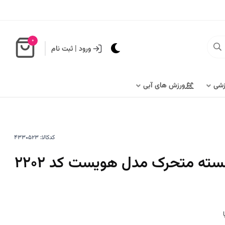
0
ورود
|
ثبت نام
زشی
ورزش های آبی
کدکالا:
ته متحرک مدل هویست کد 2202