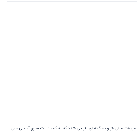
جنس فلزی دارد روی آن از لاستیک مقاوم و نرم پوشیده شده که از آسیب به ورزشکار جلوگیری می‌کند. هچنین قطر وسط دمبل 35 میلی‌متر و به گونه ای طراحی شده که به کف دست هیچ آسیبی نمی