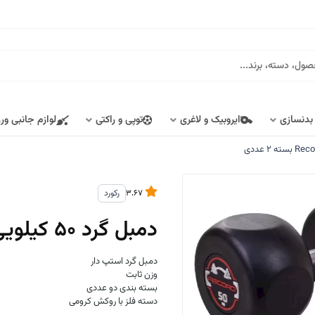
 بدنسازی
ایروبیک و لاغری
توپی و راکتی
لوازم جانبی ور
3.67
رکورد
دمبل گرد 50 کیلویی استپ دار Record بسته 2 عددی
دمبل گرد استپ دار
وزن ثابت
بسته بندی دو عددی
دسته فلز با روکش کرومی