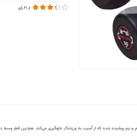
از
21
رای