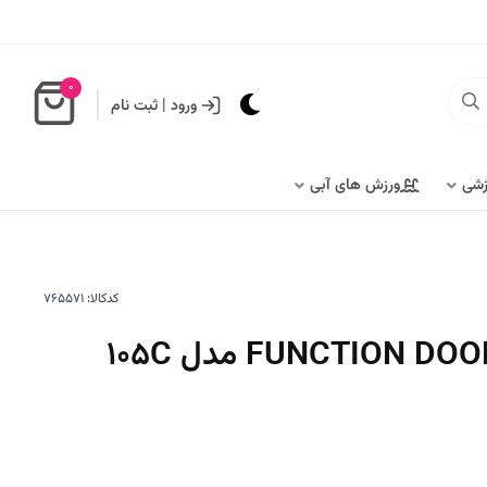
0
ورود
|
ثبت نام
زشی
ورزش های آبی
کدکالا: