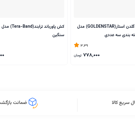
کش مینی لوپ گلدن استار(GOLDENSTAR) مدل
کش پاورباند تراب
ته بندی سه عددی
سنگین
3.39
00
778,000
تومان
ل سریع کالا
ضمانت بازگشت 