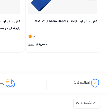
کش مینی لوپ تراباند ( Thera-Band) کد M-1
پارچه ای در بس
4
168,000
تومان
اصالت کالا
ارسا
برگشت به بالا