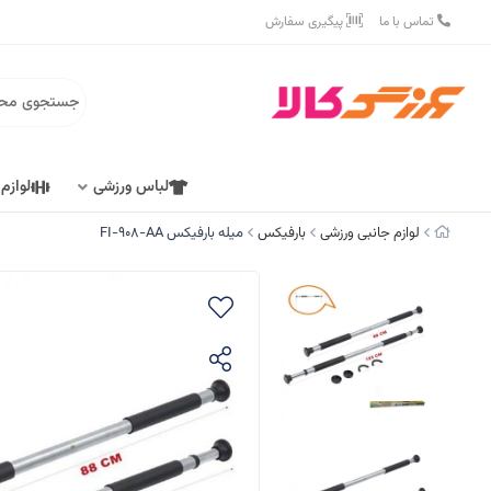
تماس با ما
پیگیری سفارش
لباس ورزشی
لوازم
لوازم جانبی ورزشی
بارفیکس
میله بارفیکس FI-908-AA