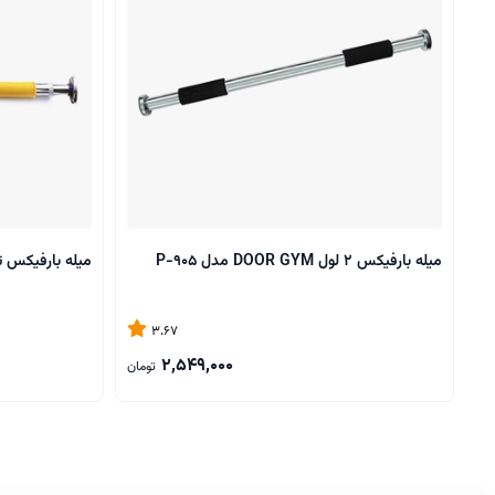
میله بارفیکس 2 لول DOOR GYM مدل P-905
میله بارفیکس تن زیب مد
3.67
2,549,000
تومان