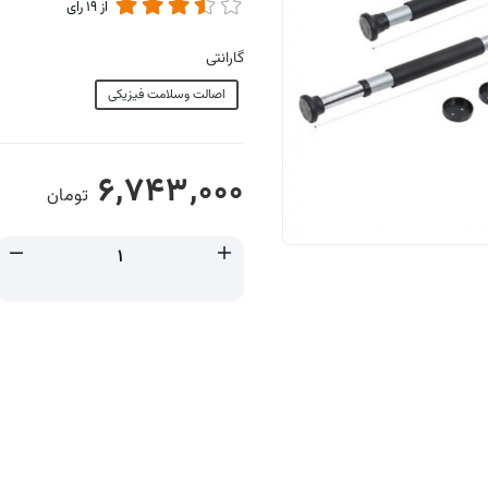
از
19
رای
گارانتی
اصالت وسلامت فیزیکی
6,743,000
تومان