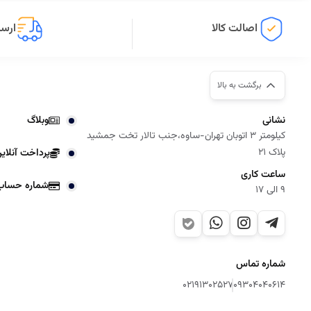
اصالت کالا
ارسا
برگشت به بالا
نشانی
وبلاگ
کیلومتر 3 اتوبان تهران-ساوه،جنب تالار تخت جمشید
پلاک 21
پرداخت آنلای
ساعت کاری
شماره حساب
9 الی 17
شماره تماس
02191302527
09304040614