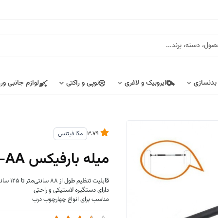
 بدنسازی
ایروبیک و لاغری
توپی و راکتی
لوازم جانبی ور
3.79
مگا فیتنس
میله بارفیکس FI-908-AA
قابلیت تنظیم طول از 88 سانتی‌متر تا 125 سانتی‌متر
دارای دستگیره لاستیکی و راحتی
مناسب برای انواع چهارچوب درب