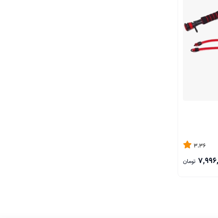
3.36
7,996
تومان