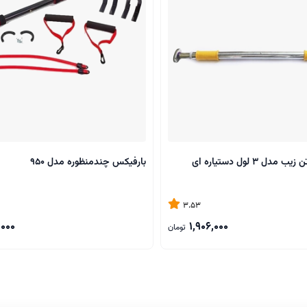
ل 3 لول دستیاره ای
بارفیکس چندمنظوره مدل 950
3.53
,000
1,906,000
تومان