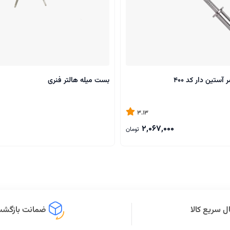
آستین دار کد 400
بست میله هالتر فنری
3.13
2,067,000
تومان
ل سریع کالا
ضمانت بازگشت 