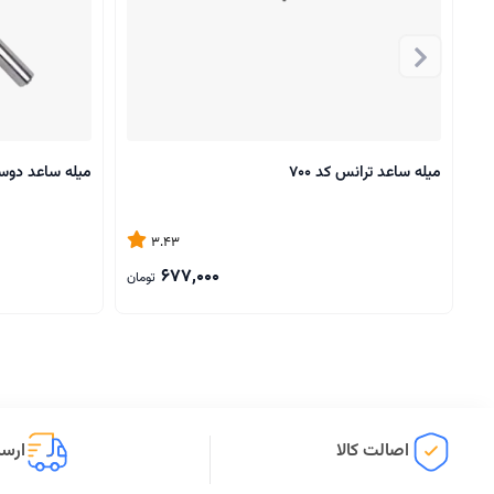
میله ساعد ترانس کد 700
میله ساعد دوسر 
3.43
677,000
تومان
اصالت کالا
ارسا