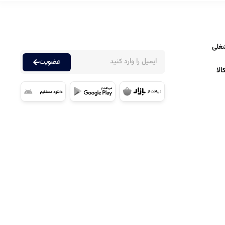
غلی
عضویت
لا