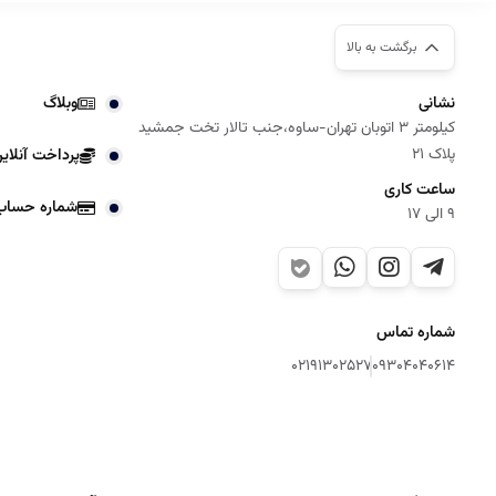
برگشت به بالا
نشانی
وبلاگ
کیلومتر 3 اتوبان تهران-ساوه،جنب تالار تخت جمشید
پلاک 21
پرداخت آنلای
ساعت کاری
شماره حساب
9 الی 17
شماره تماس
02191302527
09304040614