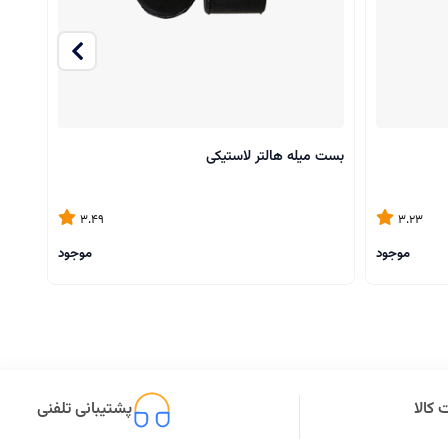
بست میله هالتر لاستیکی
میله 
3.49
3.23
موجود
موجود
کالا
پشتیبانی تلفنی