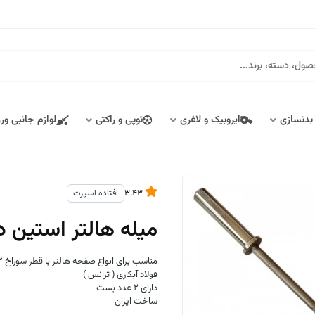
 بدنسازی
ایروبیک و لاغری
توپی و راکتی
لوازم جانبی ور
3.43
افتاده اسپرت
میله هالتر استین دار 180 س
مناسب برای انواع صفحه هالتر با قطر سوراخ 3 سانتی متر
فولاد آبکاری ( ترانس )
دارای 2 عدد بست
ساخت ایران