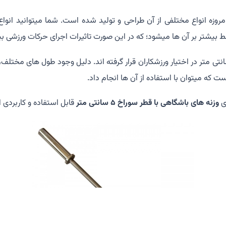
مروزه انواع مختلفی از آن طراحی و تولید شده است. شما میتوانید انواع
لط بیشتر بر آن ها میشود؛ که در این صورت تاثیرات اجرای حرکات ورزشی ب
 هالتر استیل در طول های 120، 150، 160، 170، 180، 200 و 220 سانتی متر در اختیار ورزشکاران قرار گرفت
ت که میتوان با استفاده از آن ها انجام داد.
ای
وزنه های باشگاهی با قطر سوراخ 5 سانتی متر
قابل استفاده و کاربردی 