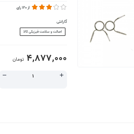
از
120
رای
گارانتی
اصالت و سلامت فیزیکی کالا
4,877,000
تومان