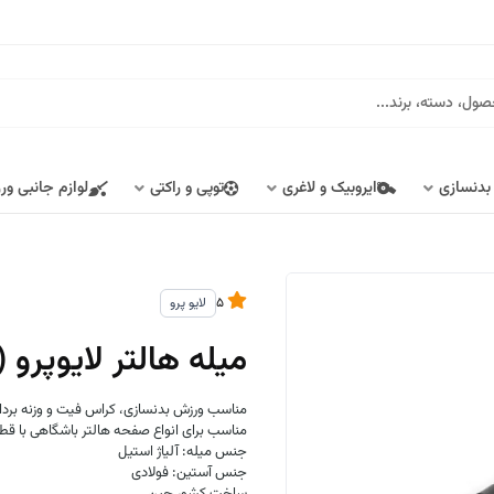
 بدنسازی
ایروبیک و لاغری
توپی و راکتی
لوازم جانبی ور
5
لایو پرو
میله هالتر لایوپرو (LIVEPRO) کد L-3802
مناسب ورزش بدنسازی، کراس فیت و وزنه بردا
مناسب برای انواع صفحه هالتر باشگاهی با قطر 5 سانتی م
جنس میله: آلیاژ استیل
جنس آستین: فولادی