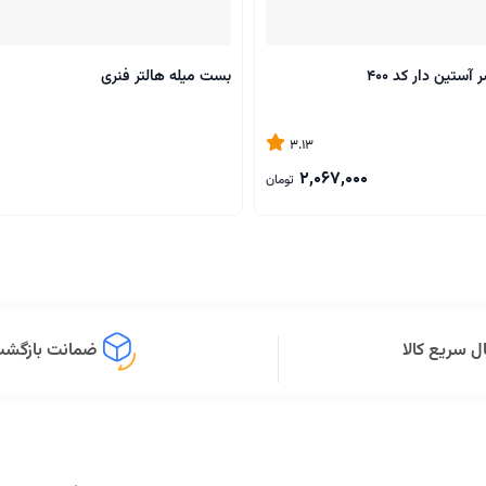
آستین دار کد 400
بست میله هالتر فنری
3.13
2,067,000
تومان
ل سریع کالا
ضمانت بازگشت 