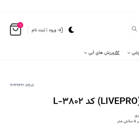
0
ورود
|
ثبت نام
زشی
ورزش های آبی
کدکالا:
ری
تر