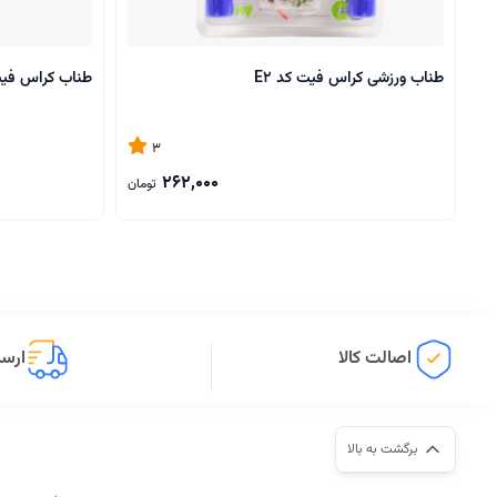
طناب ورزشی کراس فیت کد E2
طناب کراس فیت 
3
262,000
تومان
اصالت کالا
ارسا
برگشت به بالا