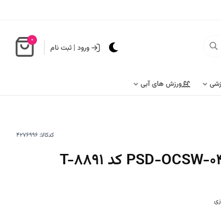
0
ورود
|
ثبت نام
زشی
ورزش های آبی
کدکالا:
زی