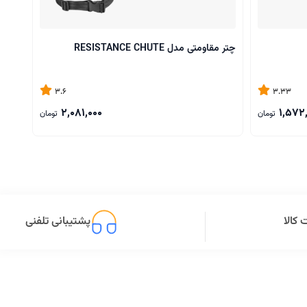
چتر مقاومتی مدل RESISTANCE CHUTE
جامپ
3.6
3.33
2,081,000
1,572
تومان
تومان
کالا
پشتیبانی تلفنی