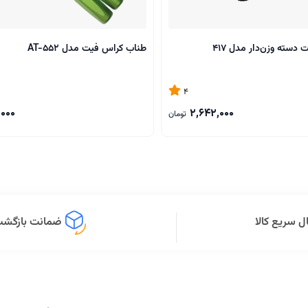
دسته وزن‌دار مدل 417
طناب کراس فیت مدل AT-552
4
,000
2,642,000
تومان
ل سریع کالا
ضمانت بازگشت 