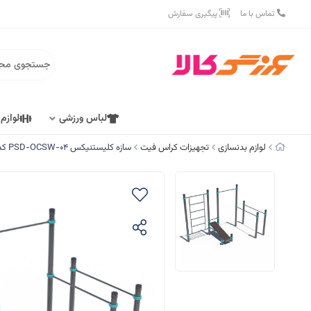
تماس با ما
پیگیری سفارش
لباس ورزشی
لوازم
لوازم بدنسازی
تجهیزات کراس فیت
سازه کلیستنیکس PSD-OCSW-04 کد T-8891