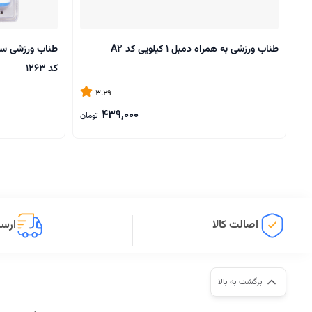
طناب ورزشی به همراه دمبل 1 کیلویی کد A2
کد 1263
3.29
439,000
تومان
اصالت کالا
ارسا
برگشت به بالا