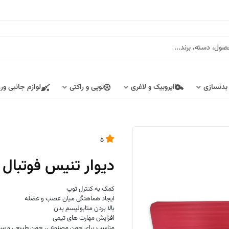
 بدنسازی
ایروبیک و لاغری
توپی و راکتی
لوازم جانبی ور
5
دیوار تنیس فوتبال VX کد C-9342
کمک به کنترل توپ
ایجاد هماهنگی میان عصب و عضله
بالا بردن متابولیسم بدن
افزایش مهارت های تیمی
مناسب برای چمن مصنوعی، چمن طبیعی و سا