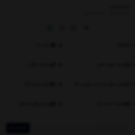
شماره تماس
|
02191302527
09304040614
وبلاگ
درباره ما
فرصت های شغلی
پرداخت آنلاین
روش های پرداخت | ورزش کالا
نحوه ارسال کالا
شماره حساب ها
پرسش‌های متداول
عضویت