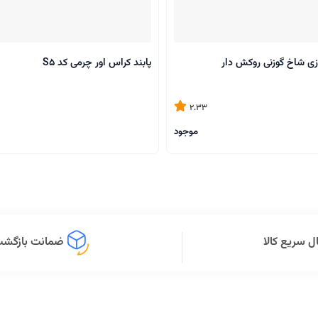
زی شاخ گوزنی روکش دار
پابند کراس اور چرمی کد S5
2.33
موجود
ل سریع کالا
ضمانت بازگشت 