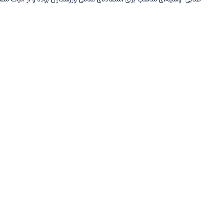
طنابی وسیله‌ای مناسب برای استفاده‌ی تمامی ورزشکاران بوده و از الیاف مصنوعی PP + یراق فلزیتولید شده که ساخت کشور ایران