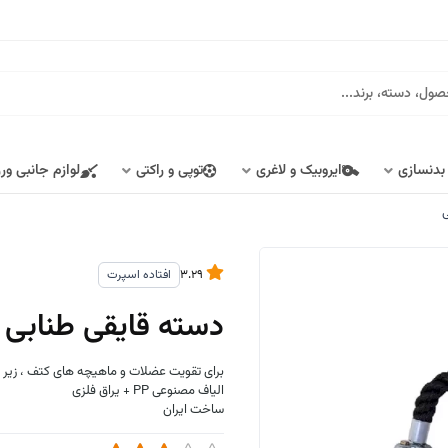
 بدنسازی
ایروبیک و لاغری
توپی و راکتی
لوازم جانبی ور
ی
3.29
افتاده اسپرت
دسته قایقی طنابی
برای تقویت عضلات و ماهیچه های کتف ، زیر ب
الیاف مصنوعی PP + یراق فلزی
ساخت ایران