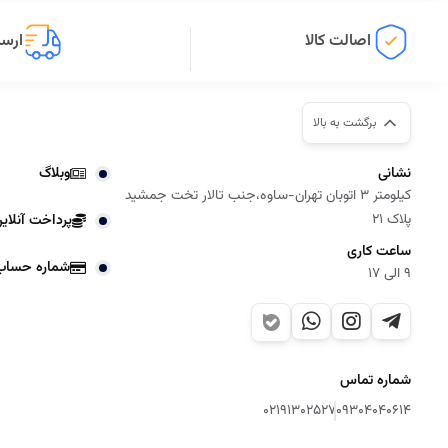
اصالت کالا
ارسا
برگشت به بالا
نشانی
وبلاگ
کیلومتر 3 اتوبان تهران-ساوه،جنب تالار تخت جمشید
پلاک 21
پرداخت آنلای
ساعت کاری
شماره حساب
9 الی 17
شماره تماس
02191302527
09304040614