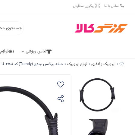
تماس با ما
پیگیری سفارش
لباس ورزشی
لوازم
ایروبیک و لاغری
لوازم ایروبیک
حلقه پیلاتس ترندی (Trendy) کد U-4501