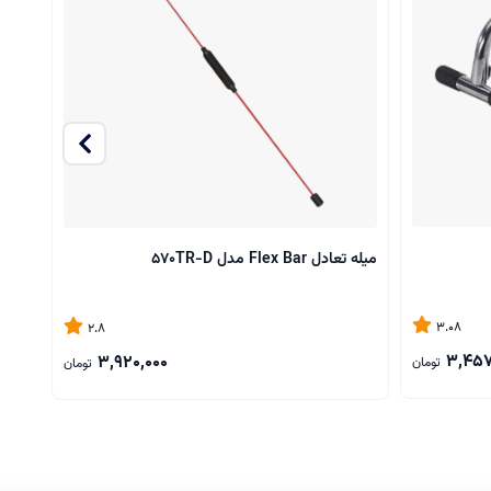
میله تعادل Flex Bar مدل 570TR-D
حلقه 
3.08
2.8
3,457
3,920,000
تومان
تومان