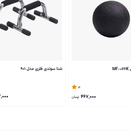
شنا سوئدی فلزی مدل 901
M
3
,000
467,000
تومان