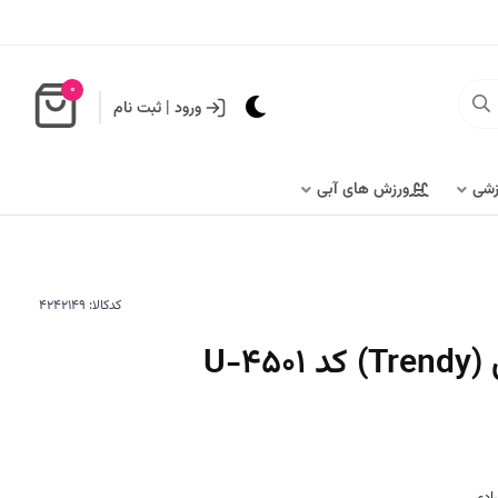
0
ورود
|
ثبت نام
زشی
ورزش های آبی
کدکالا:
U-4