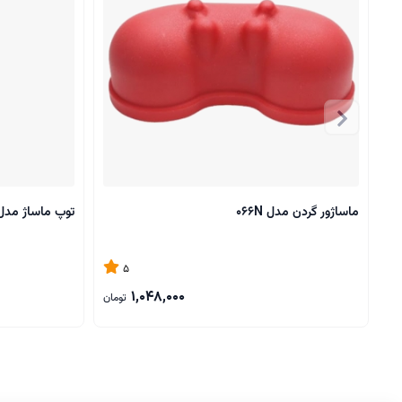
ماساژور گردن مدل 066N
توپ ماساژ مدل F-066K
5
1,048,000
تومان